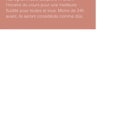
l'horaire du cours pour une meilleure
fluidité pour toutes et tous. Moins de 24h
avant, ils seront considérés comme dûs.
Coordonnées
30 Avenue la Bruyère, Grenoble, France
0698924518
marie_picazo@hotmail.fr
06 98 92 45 18