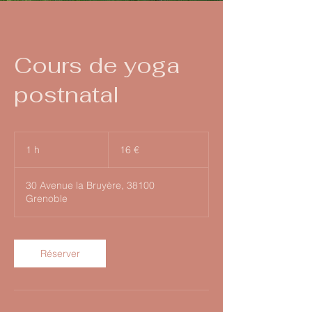
Cours de yoga
postnatal
16
euros
1 h
1
16 €
30 Avenue la Bruyère, 38100
Grenoble
Réserver