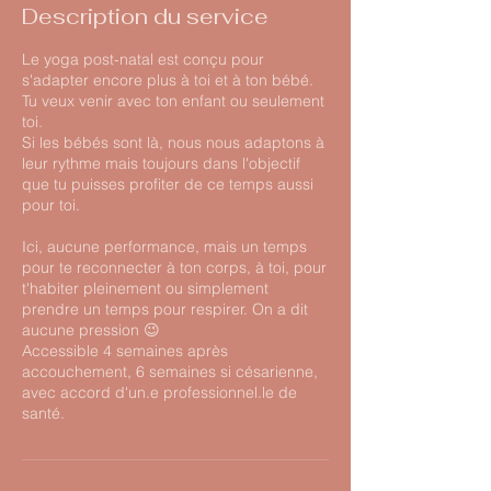
Description du service
Le yoga post-natal est conçu pour
s'adapter encore plus à toi et à ton bébé.
Tu veux venir avec ton enfant ou seulement
toi.
Si les bébés sont là, nous nous adaptons à
leur rythme mais toujours dans l'objectif
que tu puisses profiter de ce temps aussi
pour toi.
Ici, aucune performance, mais un temps
pour te reconnecter à ton corps, à toi, pour
t'habiter pleinement ou simplement
prendre un temps pour respirer. On a dit
aucune pression 😉
Accessible 4 semaines après
accouchement, 6 semaines si césarienne,
avec accord d'un.e professionnel.le de
santé.